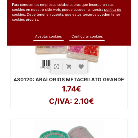
Para conocer las empresas colaboradoras que incorporan sus
cookies en nuestro sitio web, puede acceder a nuestra
política de
cookies
. Debe tener en cuenta, que estos terceros pueden tener
cookies propias.
Aceptar cookies
Configurar cookies
430120
: ABALORIOS METACRILATO GRANDE
1.74€
C/IVA: 2.10€