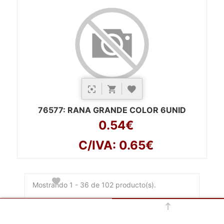
76577
: RANA GRANDE COLOR 6UNID
0.54€
C/IVA: 0.65€
Mostrando 1 - 36 de 102 producto(s).
«
‹
›
1
2
3