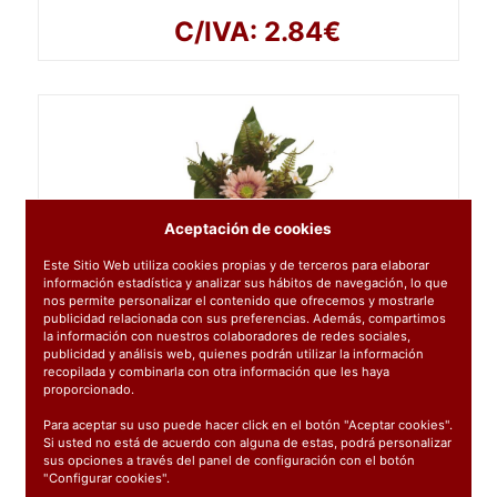
C/IVA: 2.84€
Aceptación de cookies
Este Sitio Web utiliza cookies propias y de terceros para elaborar
información estadística y analizar sus hábitos de navegación, lo que
nos permite personalizar el contenido que ofrecemos y mostrarle
publicidad relacionada con sus preferencias. Además, compartimos
la información con nuestros colaboradores de redes sociales,
publicidad y análisis web, quienes podrán utilizar la información
142418
: RAMO PALMA GERBERA AUTUMN X9
recopilada y combinarla con otra información que les haya
52CM CORAL
proporcionado.
2.52€
Para aceptar su uso puede hacer click en el botón "Aceptar cookies".
Si usted no está de acuerdo con alguna de estas, podrá personalizar
sus opciones a través del panel de configuración con el botón
C/IVA: 3.05€
"Configurar cookies".