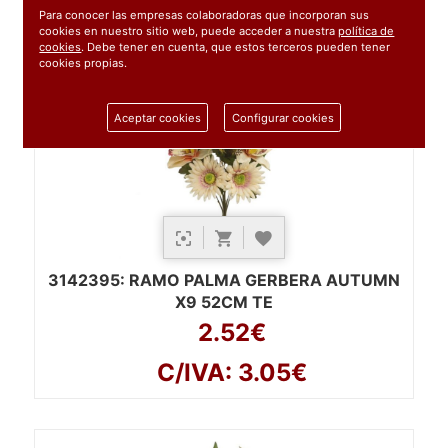
Para conocer las empresas colaboradoras que incorporan sus
cookies en nuestro sitio web, puede acceder a nuestra
política de
cookies
. Debe tener en cuenta, que estos terceros pueden tener
cookies propias.
Aceptar cookies
Configurar cookies
3142395
: RAMO PALMA GERBERA AUTUMN
X9 52CM TE
2.52€
C/IVA: 3.05€