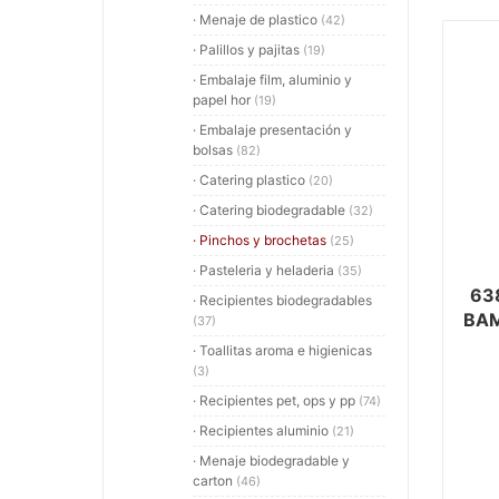
· Menaje de plastico
(42)
· Palillos y pajitas
(19)
· Embalaje film, aluminio y
papel hor
(19)
· Embalaje presentación y
bolsas
(82)
· Catering plastico
(20)
· Catering biodegradable
(32)
· Pinchos y brochetas
(25)
· Pasteleria y heladeria
(35)
63
· Recipientes biodegradables
BAM
(37)
· Toallitas aroma e higienicas
(3)
· Recipientes pet, ops y pp
(74)
· Recipientes aluminio
(21)
· Menaje biodegradable y
carton
(46)