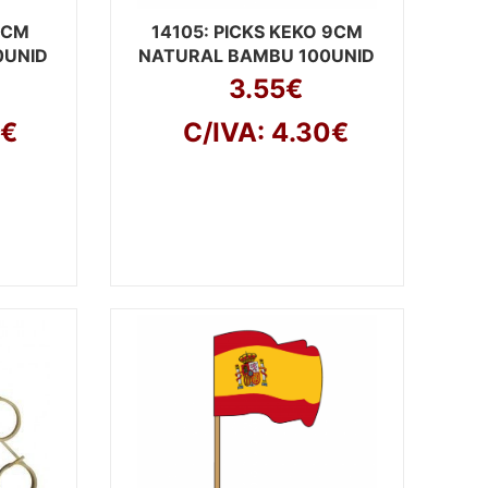
 9CM
14105
: PICKS KEKO 9CM
0UNID
NATURAL BAMBU 100UNID
3.55€
5€
C/IVA: 4.30€