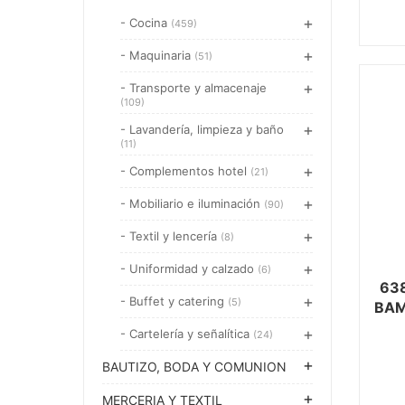
- Cocina
(459)
- Maquinaria
(51)
- Transporte y almacenaje
(109)
- Lavandería, limpieza y baño
(11)
- Complementos hotel
(21)
- Mobiliario e iluminación
(90)
- Textil y lencería
(8)
- Uniformidad y calzado
(6)
63
- Buffet y catering
(5)
BAM
- Cartelería y señalítica
(24)
BAUTIZO, BODA Y COMUNION
MERCERIA Y TEXTIL