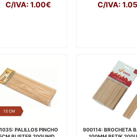
C/IVA: 1.00€
C/IVA: 1.0
1035
: PALILLOS PINCHO
900114
: BROCHETA 
5CM BLISTER 200UNID
100MM BETIK 200U