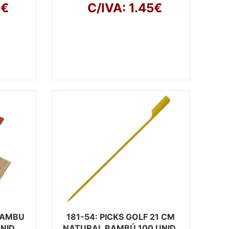
5€
C/IVA: 1.45€
BAMBU
181-54
: PICKS GOLF 21 CM
NID
NATURAL BAMBÚ 100 UNID.