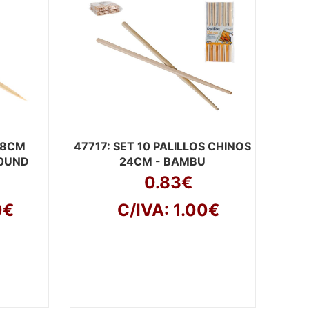
 18CM
47717
: SET 10 PALILLOS CHINOS
0UND
24CM - BAMBU
0.83€
0€
C/IVA: 1.00€