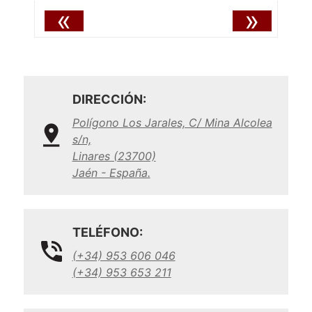
«
»
DIRECCIÓN:
Polígono Los Jarales, C/ Mina Alcolea
s/n,
Linares (23700)
Jaén - España.
TELÉFONO:
(+34) 953 606 046
(+34) 953 653 211