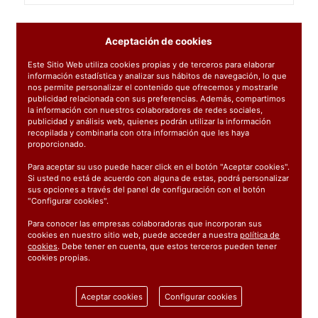
Aceptación de cookies
Este Sitio Web utiliza cookies propias y de terceros para elaborar
información estadística y analizar sus hábitos de navegación, lo que
nos permite personalizar el contenido que ofrecemos y mostrarle
publicidad relacionada con sus preferencias. Además, compartimos
la información con nuestros colaboradores de redes sociales,
publicidad y análisis web, quienes podrán utilizar la información
recopilada y combinarla con otra información que les haya
proporcionado.
Para aceptar su uso puede hacer click en el botón "Aceptar cookies".
Si usted no está de acuerdo con alguna de estas, podrá personalizar
sus opciones a través del panel de configuración con el botón
35846
: PULVERIZADOR COLONIA 300ML
"Configurar cookies".
0.66€
Para conocer las empresas colaboradoras que incorporan sus
cookies en nuestro sitio web, puede acceder a nuestra
política de
C/IVA: 0.80€
cookies
. Debe tener en cuenta, que estos terceros pueden tener
cookies propias.
Aceptar cookies
Configurar cookies
Mostrando 1 - 1 de 1 producto(s).