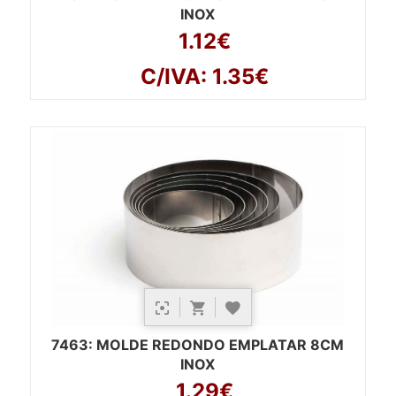
INOX
1.12€
C/IVA: 1.35€
7463
: MOLDE REDONDO EMPLATAR 8CM
INOX
1.29€