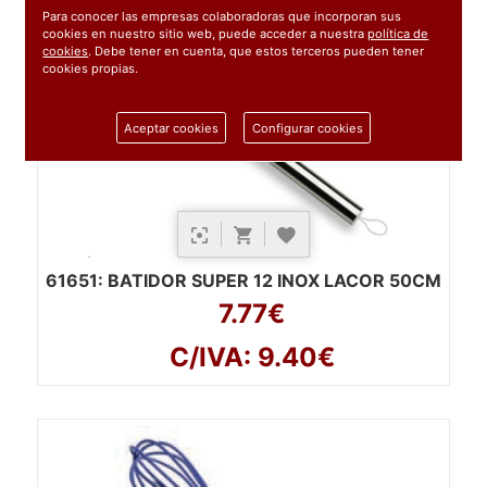
Para conocer las empresas colaboradoras que incorporan sus
cookies en nuestro sitio web, puede acceder a nuestra
política de
cookies
. Debe tener en cuenta, que estos terceros pueden tener
cookies propias.
Aceptar cookies
Configurar cookies
61651
: BATIDOR SUPER 12 INOX LACOR 50CM
7.77€
C/IVA: 9.40€