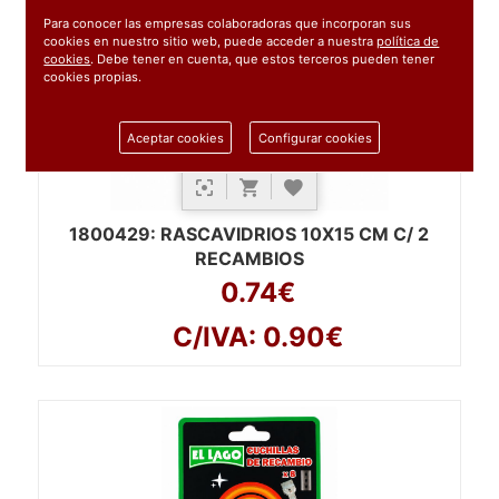
Para conocer las empresas colaboradoras que incorporan sus
cookies en nuestro sitio web, puede acceder a nuestra
política de
cookies
. Debe tener en cuenta, que estos terceros pueden tener
cookies propias.
Aceptar cookies
Configurar cookies
1800429
: RASCAVIDRIOS 10X15 CM C/ 2
RECAMBIOS
0.74€
C/IVA: 0.90€