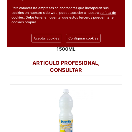
Para conocer las empresas colaboradoras que incorporan sus
cookies en nuestro sitio web, puede acceder a nuestra
política de
cookies
. Debe tener en cuenta, que estos terceros pueden tener
cookies propias.
Aceptar cookies
Configurar cookies
304318
: FREGASUELOS EXOTICO DESTELLO
1500ML
ARTICULO PROFESIONAL,
CONSULTAR