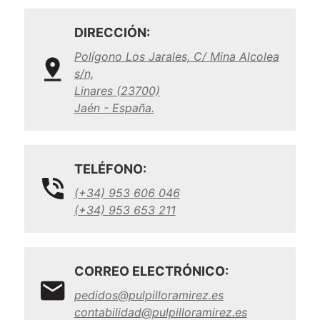
DIRECCIÓN:
Polígono Los Jarales, C/ Mina Alcolea
s/n,
Linares (23700)
Jaén - España.
TELÉFONO:
(+34) 953 606 046
(+34) 953 653 211
CORREO ELECTRÓNICO:
pedidos@pulpilloramirez.es
contabilidad@pulpilloramirez.es