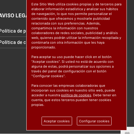
Este Sitio Web utiliza cookies propias y de terceros para
elaborar información estadística y analizar sus hábitos
de navegación, lo que nos permite personalizar el
AVISO LEGAL
contenido que ofrecemos y mostrarle publicidad
relacionada con sus preferencias. Además,
compartimos la información con nuestros
Política de protección de datos
colaboradores de redes sociales, publicidad y análisis
web, quienes podrán utilizar la información recopilada y
Política de cookies
combinarla con otra información que les haya
proporcionado.
Para aceptar su uso puede hacer click en el botón
"Aceptar cookies". Si usted no está de acuerdo con
alguna de estas, podrá personalizar sus opciones a
través del panel de configuración con el botón
"Configurar cookies".
Para conocer las empresas colaboradoras que
incorporan sus cookies en nuestro sitio web, puede
acceder a nuestra
política de cookies
. Debe tener en
cuenta, que estos terceros pueden tener cookies
propias.
Aceptar cookies
Configurar cookies