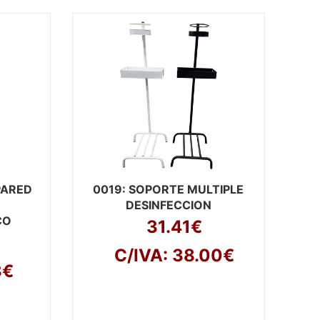
PARED
0019
: SOPORTE MULTIPLE
DESINFECCION
CO
31.41€
C/IVA: 38.00€
3€