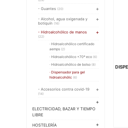
(29)
- Guantes
(20)
- Alcohol, agua oxigenada y
botiquín
(16)
- Hidroalcohólico de manos
(22)
· Hidroalcohólico certificado
aemps
(2)
· Hidroalcohólico +70º eco
(6)
· Hidroalcohólico de bolso
(8)
DISP
· Dispensador para gel
hidroalcohólic
(6)
- Accesorios contra covid-19
(14)
ELECTRICIDAD, BAZAR Y TIEMPO
LIBRE
HOSTELERÍA