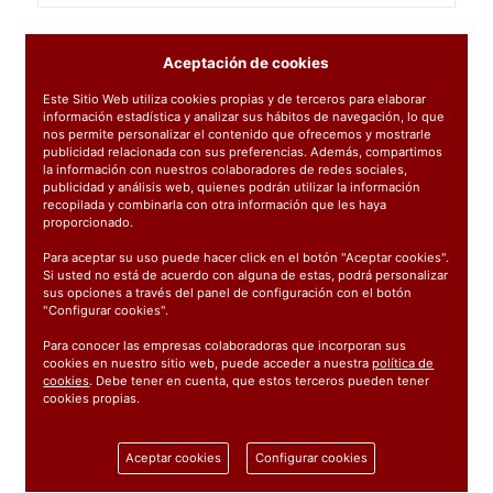
Aceptación de cookies
Este Sitio Web utiliza cookies propias y de terceros para elaborar
información estadística y analizar sus hábitos de navegación, lo que
nos permite personalizar el contenido que ofrecemos y mostrarle
publicidad relacionada con sus preferencias. Además, compartimos
la información con nuestros colaboradores de redes sociales,
publicidad y análisis web, quienes podrán utilizar la información
recopilada y combinarla con otra información que les haya
proporcionado.
Para aceptar su uso puede hacer click en el botón "Aceptar cookies".
Si usted no está de acuerdo con alguna de estas, podrá personalizar
sus opciones a través del panel de configuración con el botón
10191606
: LIMPIADOR DE JUNTAS 1L KIRIKO
"Configurar cookies".
Para conocer las empresas colaboradoras que incorporan sus
ARTICULO PROFESIONAL,
cookies en nuestro sitio web, puede acceder a nuestra
política de
cookies
. Debe tener en cuenta, que estos terceros pueden tener
CONSULTAR
cookies propias.
Aceptar cookies
Configurar cookies
Mostrando 1 - 1 de 1 producto(s).