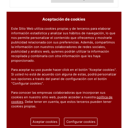
Aceptación de cookies
Este Sitio Web utiliza cookies propias y de terceros para elaborar
información estadística y analizar sus hábitos de navegación, lo que
nos permite personalizar el contenido que ofrecemos y mostrarle
publicidad relacionada con sus preferencias. Además, compartimos
la información con nuestros colaboradores de redes sociales,
publicidad y análisis web, quienes podrán utilizar la información
recopilada y combinarla con otra información que les haya
proporcionado.
Para aceptar su uso puede hacer click en el botón "Aceptar cookies".
Si usted no está de acuerdo con alguna de estas, podrá personalizar
sus opciones a través del panel de configuración con el botón
"Configurar cookies".
93608
: PROTECTOR ESQUINAS ROJO
400X20CM
Para conocer las empresas colaboradoras que incorporan sus
cookies en nuestro sitio web, puede acceder a nuestra
política de
3.35€
cookies
. Debe tener en cuenta, que estos terceros pueden tener
cookies propias.
C/IVA: 4.05€
Aceptar cookies
Configurar cookies