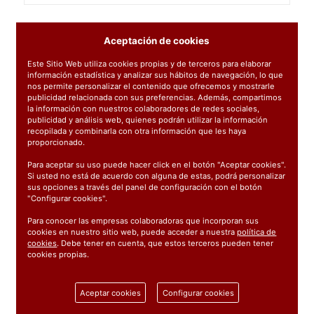
Aceptación de cookies
Este Sitio Web utiliza cookies propias y de terceros para elaborar
información estadística y analizar sus hábitos de navegación, lo que
nos permite personalizar el contenido que ofrecemos y mostrarle
publicidad relacionada con sus preferencias. Además, compartimos
la información con nuestros colaboradores de redes sociales,
publicidad y análisis web, quienes podrán utilizar la información
recopilada y combinarla con otra información que les haya
proporcionado.
Para aceptar su uso puede hacer click en el botón "Aceptar cookies".
Si usted no está de acuerdo con alguna de estas, podrá personalizar
sus opciones a través del panel de configuración con el botón
0010107
: MAQUINA CIERRABOLSAS
"Configurar cookies".
16.53€
Para conocer las empresas colaboradoras que incorporan sus
cookies en nuestro sitio web, puede acceder a nuestra
política de
C/IVA: 20.00€
cookies
. Debe tener en cuenta, que estos terceros pueden tener
cookies propias.
Aceptar cookies
Configurar cookies
Mostrando 1 - 1 de 1 producto(s).