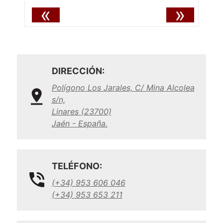
«
»
DIRECCIÓN:
Polígono Los Jarales, C/ Mina Alcolea
s/n,
Linares (23700)
Jaén - España.
TELÉFONO:
(+34) 953 606 046
(+34) 953 653 211