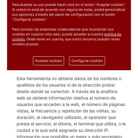
En el sitio web de www.pulpilloramirez.es se utiliza
Para aceptar su uso puede hacer click en el botón "Aceptar cookies".
Si usted no está de acuerdo con alguna de estas, podrá personalizar
Google Analytics
, (www.google.com/analytics/) un
sus opciones a través del panel de configuración con el botón
servicio de analítica web desarrollada por Google, que
"Configurar cookies".
permite la medición y análisis de la navegación en los
Para conocer las empresas colaboradoras que incorporan sus
sitios web. En su navegador podrá observar
cookies
cookies en nuestro sitio web, puede acceder a nuestra
política de
de este servicio
. Según la tipología anterior se trata
cookies
. Debe tener en cuenta, que estos terceros pueden tener
de cookies propias, de sesión y de análisis.
cookies propias.
Puede encontrar más información al respecto e
inhabilitar el uso de estas cookies en
Aceptar cookies
Configurar cookies
www.google.es/intl/es/analytics/privacyoverview.html.
Esta herramienta no obtiene datos de los nombres o
apellidos de los usuarios ni de la dirección postal
desde donde se conectan. A través de la analítica
web se obtiene información relativa al número de
usuarios que acceden a la web, el número de páginas
vistas, la frecuencia y repetición de las visitas, su
duración, el navegador utilizado, el operador que
presta el servicio, el idioma, el terminal que utiliza, o la
ciudad a la que está asignada su dirección IP.
Información que posibilita un mejor y más apropiado