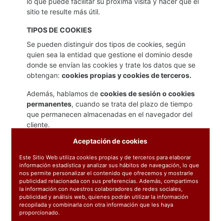
lo que puede facilitar su próxima visita y hacer que el
sitio te resulte más útil.
TIPOS DE COOKIES
Se pueden distinguir dos tipos de cookies, según
quien sea la entidad que gestione el dominio desde
donde se envían las cookies y trate los datos que se
obtengan:
cookies propias y cookies de terceros.
Además, hablamos de
cookies de sesión o cookies
permanentes
, cuando se trata del plazo de tiempo
que permanecen almacenadas en el navegador del
cliente.
Aceptación de cookies
Por último, existe otra clasificación con cinco tipos de
cookies según la finalidad para la que se traten los
Este Sitio Web utiliza cookies propias y de terceros para elaborar
datos obtenidos:
cookies técnicas, cookies de
información estadística y analizar sus hábitos de navegación, lo que
nos permite personalizar el contenido que ofrecemos y mostrarle
personalización, cookies de análisis, cookies
publicidad relacionada con sus preferencias. Además, compartimos
publicitarias y cookies de publicidad
la información con nuestros colaboradores de redes sociales,
comportamental
.
publicidad y análisis web, quienes podrán utilizar la información
recopilada y combinarla con otra información que les haya
COOKIES UTILIZADAS EN LA WEB
proporcionado.