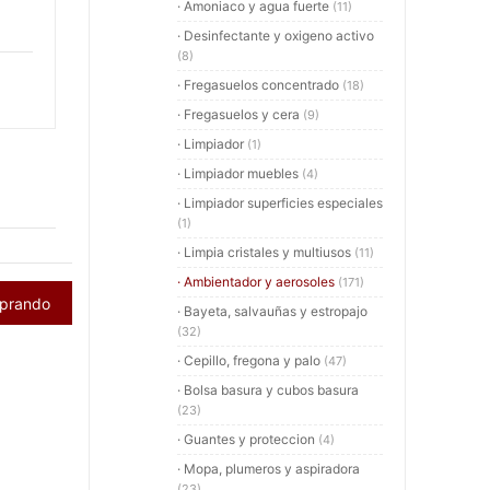
· Amoniaco y agua fuerte
(11)
· Desinfectante y oxigeno activo
(8)
· Fregasuelos concentrado
(18)
· Fregasuelos y cera
(9)
· Limpiador
(1)
· Limpiador muebles
(4)
· Limpiador superficies especiales
(1)
· Limpia cristales y multiusos
(11)
· Ambientador y aerosoles
(171)
mprando
· Bayeta, salvauñas y estropajo
(32)
· Cepillo, fregona y palo
(47)
· Bolsa basura y cubos basura
(23)
· Guantes y proteccion
(4)
· Mopa, plumeros y aspiradora
(23)