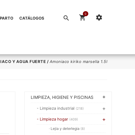
0
EPARTO
CATÁLOGOS
IACO Y AGUA FUERTE
/
Amoniaco kiriko marsella 1.5l
LIMPIEZA, HIGIENE Y PISCINAS
- Limpieza industrial
(218)
- Limpieza hogar
(409)
· Lejia y deterlegia
(8)