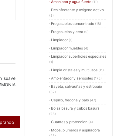
· Amoniaco y agua fuerte
(11)
· Desinfectante y oxigeno activo
(8)
· Fregasuelos concentrado
(18)
· Fregasuelos y cera
(9)
· Limpiador
(1)
· Limpiador muebles
(4)
· Limpiador superficies especiales
(1)
· Limpia cristales y multiusos
(11)
n suave
· Ambientador y aerosoles
(175)
AMMONIA
· Bayeta, salvauñas y estropajo
(32)
· Cepillo, fregona y palo
(47)
· Bolsa basura y cubos basura
(23)
mprando
· Guantes y proteccion
(4)
· Mopa, plumeros y aspiradora
(23)