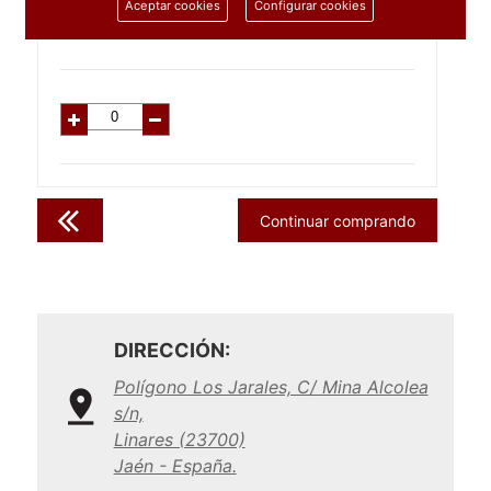
6.98
€
Aceptar cookies
Configurar cookies
C/IVA:
8.45
€
Continuar comprando
DIRECCIÓN:
Polígono Los Jarales, C/ Mina Alcolea
s/n,
Linares (23700)
Jaén - España.