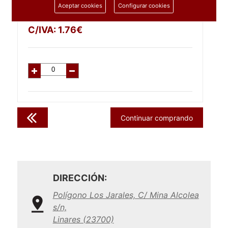
Aceptar cookies
Configurar cookies
1.45
€
C/IVA:
1.76
€
Continuar comprando
DIRECCIÓN:
Polígono Los Jarales, C/ Mina Alcolea
s/n,
Linares (23700)