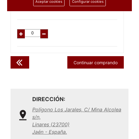
1.07
€
Aceptar cookies
Configurar cookies
C/IVA:
1.30
€
Continuar comprando
DIRECCIÓN:
Polígono Los Jarales, C/ Mina Alcolea
s/n,
Linares (23700)
Jaén - España.