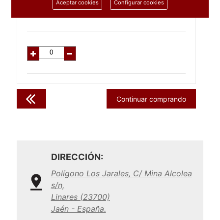
3.51
€
Aceptar cookies
Configurar cookies
C/IVA:
4.25
€
Continuar comprando
DIRECCIÓN:
Polígono Los Jarales, C/ Mina Alcolea
s/n,
Linares (23700)
Jaén - España.