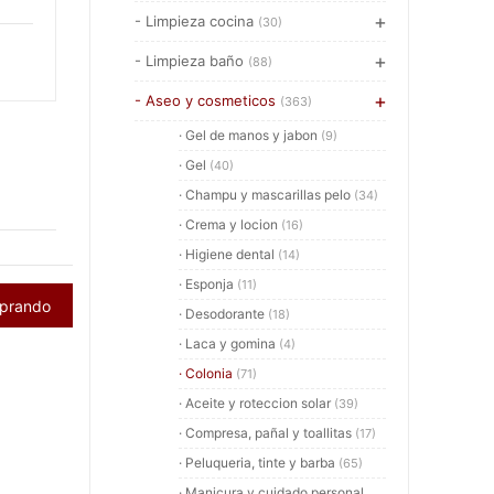
- Limpieza cocina
(30)
- Limpieza baño
(88)
- Aseo y cosmeticos
(363)
· Gel de manos y jabon
(9)
· Gel
(40)
· Champu y mascarillas pelo
(34)
· Crema y locion
(16)
· Higiene dental
(14)
· Esponja
(11)
mprando
· Desodorante
(18)
· Laca y gomina
(4)
· Colonia
(71)
· Aceite y roteccion solar
(39)
· Compresa, pañal y toallitas
(17)
· Peluqueria, tinte y barba
(65)
· Manicura y cuidado personal