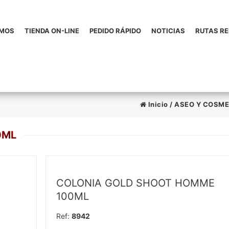
OMOS
TIENDA ON-LINE
PEDIDO RÁPIDO
NOTICIAS
RUTAS R
Inicio
/
ASEO Y COSME
0ML
COLONIA GOLD SHOOT HOMME
100ML
Ref:
8942