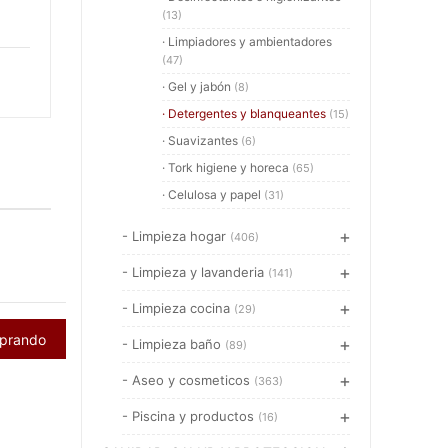
(13)
· Limpiadores y ambientadores
(47)
· Gel y jabón
(8)
· Detergentes y blanqueantes
(15)
· Suavizantes
(6)
· Tork higiene y horeca
(65)
· Celulosa y papel
(31)
- Limpieza hogar
(406)
- Limpieza y lavanderia
(141)
- Limpieza cocina
(29)
mprando
- Limpieza baño
(89)
- Aseo y cosmeticos
(363)
- Piscina y productos
(16)