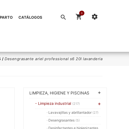
0
EPARTO
CATÁLOGOS
S
/
Desengrasante ariel professional s6 20l lavanderia
LIMPIEZA, HIGIENE Y PISCINAS
- Limpieza industrial
(217)
· Lavavajillas y abrillantador
(27)
· Desengrasantes
(5)
· Desinfectantes e higienizantes