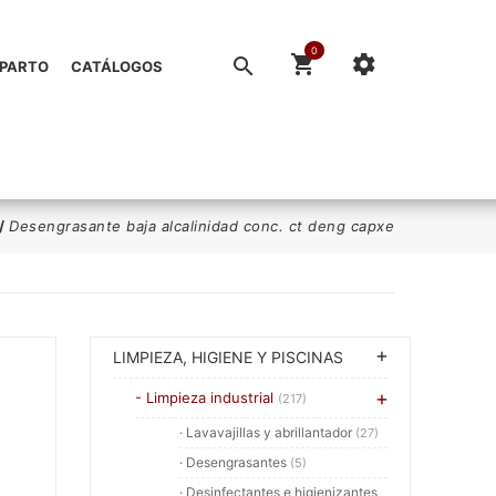
0
EPARTO
CATÁLOGOS
/
Desengrasante baja alcalinidad conc. ct deng capxe
LIMPIEZA, HIGIENE Y PISCINAS
- Limpieza industrial
(217)
· Lavavajillas y abrillantador
(27)
· Desengrasantes
(5)
· Desinfectantes e higienizantes