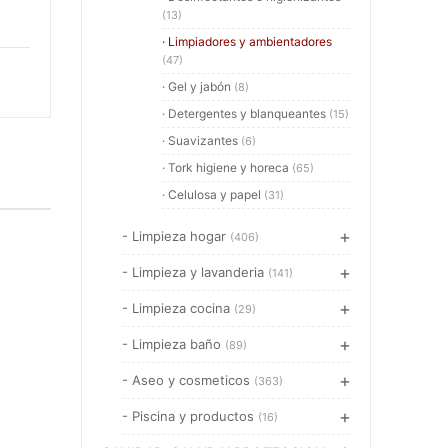
(13)
· Limpiadores y ambientadores
(47)
· Gel y jabón
(8)
· Detergentes y blanqueantes
(15)
· Suavizantes
(6)
· Tork higiene y horeca
(65)
· Celulosa y papel
(31)
- Limpieza hogar
(406)
- Limpieza y lavanderia
(141)
- Limpieza cocina
(29)
- Limpieza baño
(89)
- Aseo y cosmeticos
(363)
- Piscina y productos
(16)