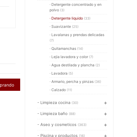
· Detergente concentrado y en
polvo
(3)
· Detergente liquido
(33)
· Suavizante
(25)
· Lavalanas y prendas delicadas
(7)
· Quitamanchas
(14)
· Lejia lavadora y color
(7)
· Agua destilada y plancha
(2)
· Lavadora
(5)
· Armario, percha y pinzas
(36)
mprando
· Calzado
(11)
- Limpieza cocina
(30)
- Limpieza baño
(88)
- Aseo y cosmeticos
(363)
- Piscina y productos
(16)