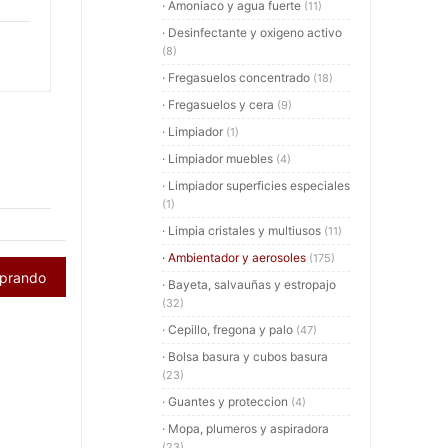
· Amoniaco y agua fuerte
(11)
· Desinfectante y oxigeno activo
(8)
· Fregasuelos concentrado
(18)
· Fregasuelos y cera
(9)
· Limpiador
(1)
· Limpiador muebles
(4)
· Limpiador superficies especiales
(1)
· Limpia cristales y multiusos
(11)
· Ambientador y aerosoles
(175)
mprando
· Bayeta, salvauñas y estropajo
(32)
· Cepillo, fregona y palo
(47)
· Bolsa basura y cubos basura
(23)
· Guantes y proteccion
(4)
· Mopa, plumeros y aspiradora
(23)