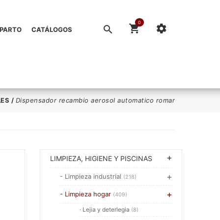
0
EPARTO
CATÁLOGOS
LES
/
Dispensador recambio aerosol automatico romar
LIMPIEZA, HIGIENE Y PISCINAS
- Limpieza industrial
(218)
- Limpieza hogar
(409)
· Lejia y deterlegia
(8)