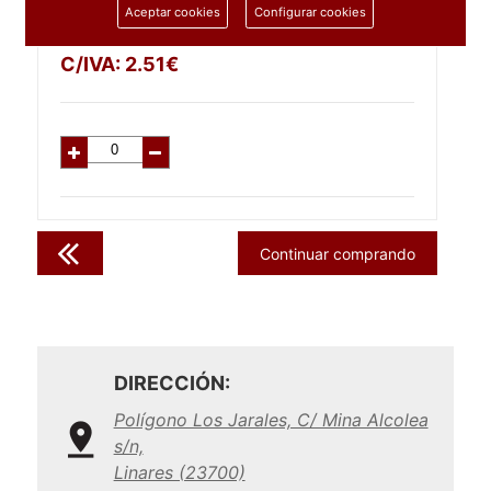
Aceptar cookies
Configurar cookies
2.07
€
C/IVA:
2.51
€
Continuar comprando
DIRECCIÓN:
Polígono Los Jarales, C/ Mina Alcolea
s/n,
Linares (23700)