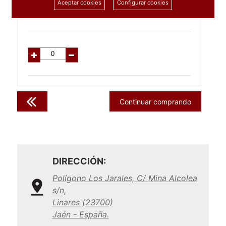
1.41
€
Aceptar cookies
Configurar cookies
C/IVA:
1.70
€
Continuar comprando
DIRECCIÓN:
Polígono Los Jarales, C/ Mina Alcolea
s/n,
Linares (23700)
Jaén - España.