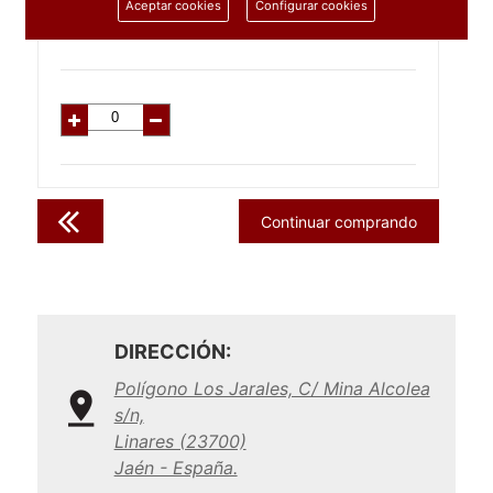
1.65
€
Aceptar cookies
Configurar cookies
C/IVA:
2.00
€
Continuar comprando
DIRECCIÓN:
Polígono Los Jarales, C/ Mina Alcolea
s/n,
Linares (23700)
Jaén - España.