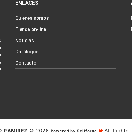
ENLACES
Quienes somos
Tienda on-line
Noticias
s
e
Catálogos
e
,
Contacto
u
O RAMIREZ
© 2026
All Rights 
Powered by Sellforge