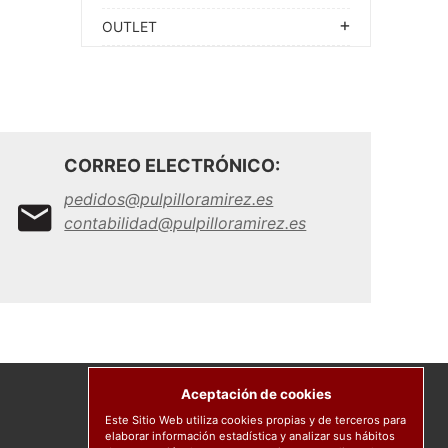
OUTLET
CORREO ELECTRÓNICO:
pedidos@pulpilloramirez.es
contabilidad@pulpilloramirez.es
Aceptación de cookies
Este Sitio Web utiliza cookies propias y de terceros para
elaborar información estadística y analizar sus hábitos