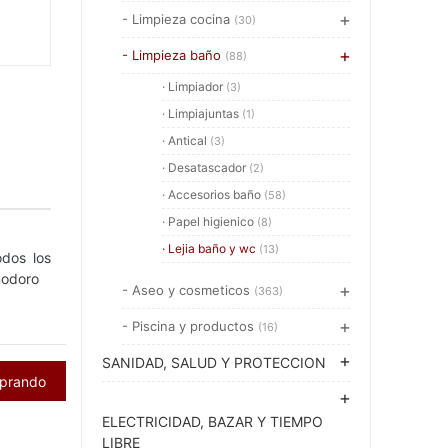
- Limpieza cocina
(30)
- Limpieza baño
(88)
· Limpiador
(3)
· Limpiajuntas
(1)
· Antical
(3)
· Desatascador
(2)
· Accesorios baño
(58)
· Papel higienico
(8)
· Lejia baño y wc
(13)
odos los
inodoro
- Aseo y cosmeticos
(363)
- Piscina y productos
(16)
SANIDAD, SALUD Y PROTECCION
mprando
ELECTRICIDAD, BAZAR Y TIEMPO
LIBRE