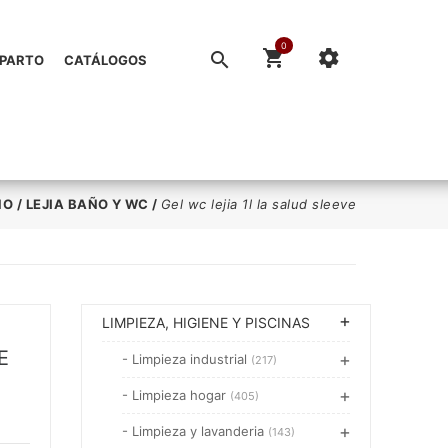
0
EPARTO
CATÁLOGOS
ÑO
/
LEJIA BAÑO Y WC
/
Gel wc lejia 1l la salud sleeve
LIMPIEZA, HIGIENE Y PISCINAS
E
- Limpieza industrial
(217)
- Limpieza hogar
(405)
- Limpieza y lavanderia
(143)