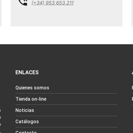
(+34) 953 653 211
ENLACES
Quienes somos
Tienda on-line
Noticias
s
e
Catálogos
e
,
Contacto