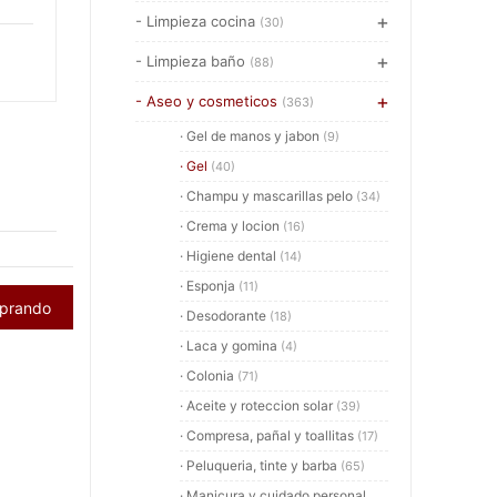
- Limpieza cocina
(30)
- Limpieza baño
(88)
- Aseo y cosmeticos
(363)
· Gel de manos y jabon
(9)
· Gel
(40)
· Champu y mascarillas pelo
(34)
· Crema y locion
(16)
· Higiene dental
(14)
· Esponja
(11)
mprando
· Desodorante
(18)
· Laca y gomina
(4)
· Colonia
(71)
· Aceite y roteccion solar
(39)
· Compresa, pañal y toallitas
(17)
· Peluqueria, tinte y barba
(65)
· Manicura y cuidado personal