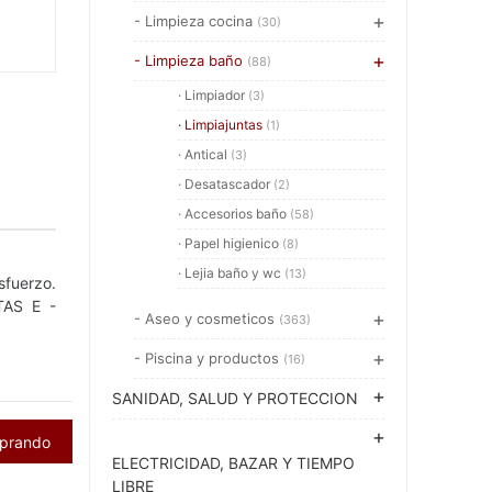
- Limpieza cocina
(30)
- Limpieza baño
(88)
· Limpiador
(3)
· Limpiajuntas
(1)
· Antical
(3)
· Desatascador
(2)
· Accesorios baño
(58)
· Papel higienico
(8)
· Lejia baño y wc
(13)
sfuerzo.
TAS E -
- Aseo y cosmeticos
(363)
- Piscina y productos
(16)
SANIDAD, SALUD Y PROTECCION
mprando
ELECTRICIDAD, BAZAR Y TIEMPO
LIBRE