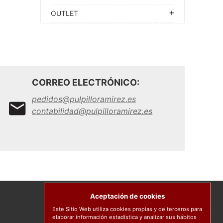
OUTLET
CORREO ELECTRÓNICO:
pedidos@pulpilloramirez.es
contabilidad@pulpilloramirez.es
Aceptación de cookies
Este Sitio Web utiliza cookies propias y de terceros para
elaborar información estadística y analizar sus hábitos