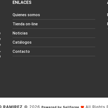
ENLACES
Quienes somos
Tienda on-line
Noticias
s
e
Catálogos
e
,
Contacto
u
O RAMIREZ
© 2026
All Rights 
Powered by Sellforge