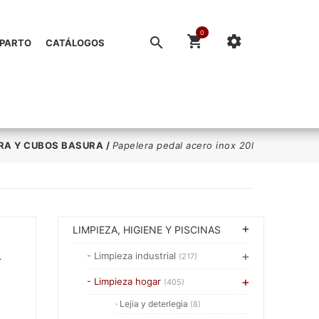
0
EPARTO
CATÁLOGOS
RA Y CUBOS BASURA
/
Papelera pedal acero inox 20l
LIMPIEZA, HIGIENE Y PISCINAS
L
- Limpieza industrial
(217)
- Limpieza hogar
(405)
· Lejia y deterlegia
(8)