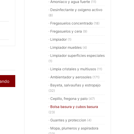
· Amoniaco y agua fuerte
(11)
· Desinfectante y oxigeno activo
(8)
· Fregasuelos concentrado
(18)
· Fregasuelos y cera
(9)
· Limpiador
(1)
· Limpiador muebles
(4)
· Limpiador superficies especiales
(1)
· Limpia cristales y multiusos
(11)
· Ambientador y aerosoles
(171)
rando
· Bayeta, salvauñas y estropajo
(32)
· Cepillo, fregona y palo
(47)
· Bolsa basura y cubos basura
(23)
· Guantes y proteccion
(4)
· Mopa, plumeros y aspiradora
(23)