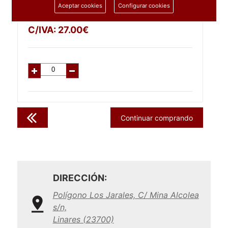
Aceptar cookies
Configurar cookies
22.31
€
C/IVA:
27.00
€
Continuar comprando
DIRECCIÓN:
Polígono Los Jarales, C/ Mina Alcolea
s/n,
Linares (23700)