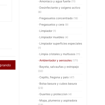
· Amoniaco y agua fuerte
(11)
· Desinfectante y oxigeno activo
(8)
· Fregasuelos concentrado
(18)
· Fregasuelos y cera
(9)
· Limpiador
(1)
· Limpiador muebles
(4)
· Limpiador superficies especiales
(1)
· Limpia cristales y multiusos
(11)
· Ambientador y aerosoles
(171)
mprando
· Bayeta, salvauñas y estropajo
(32)
· Cepillo, fregona y palo
(47)
· Bolsa basura y cubos basura
(23)
· Guantes y proteccion
(4)
· Mopa, plumeros y aspiradora
(23)