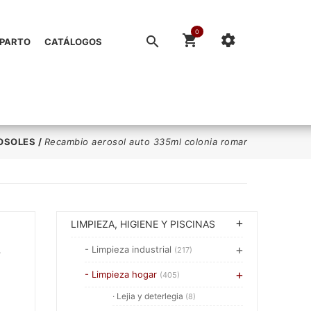
0
EPARTO
CATÁLOGOS
OSOLES
/
Recambio aerosol auto 335ml colonia romar
LIMPIEZA, HIGIENE Y PISCINAS
L
- Limpieza industrial
(217)
- Limpieza hogar
(405)
· Lejia y deterlegia
(8)