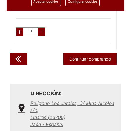
2.79
€
Aceptar cookies
Configurar cookies
C/IVA:
3.37
€
Continuar comprando
DIRECCIÓN:
Polígono Los Jarales, C/ Mina Alcolea
s/n,
Linares (23700)
Jaén - España.