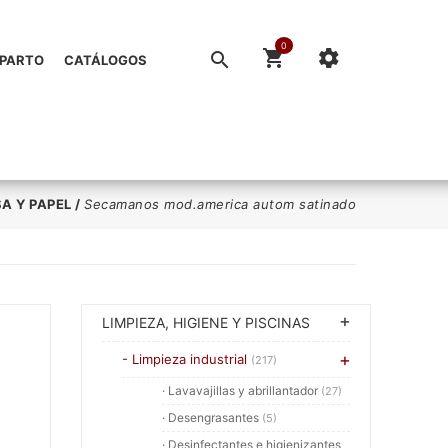
0
EPARTO
CATÁLOGOS
A Y PAPEL
/
Secamanos mod.america autom satinado
LIMPIEZA, HIGIENE Y PISCINAS
- Limpieza industrial
(217)
· Lavavajillas y abrillantador
(27)
· Desengrasantes
(5)
· Desinfectantes e higienizantes