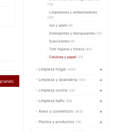
(13)
· Limpiadores y ambientadores
(47)
· Gel y jabón
(8)
· Detergentes y blanqueantes
(15)
· Suavizantes
(6)
· Tork higiene y horeca
(65)
· Celulosa y papel
(31)
- Limpieza hogar
(406)
- Limpieza y lavanderia
(141)
mprando
- Limpieza cocina
(29)
- Limpieza baño
(89)
- Aseo y cosmeticos
(363)
- Piscina y productos
(16)