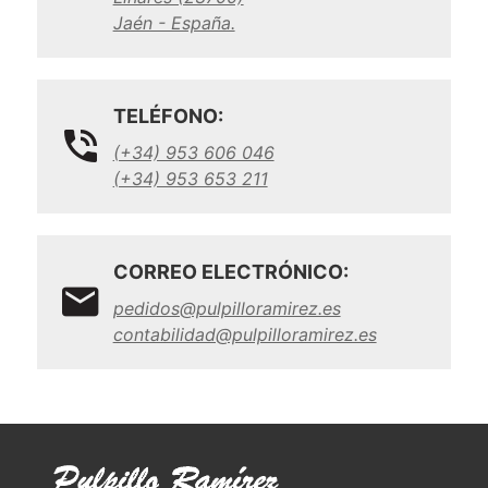
Jaén - España.
TELÉFONO:
(+34) 953 606 046
(+34) 953 653 211
CORREO ELECTRÓNICO:
pedidos@pulpilloramirez.es
contabilidad@pulpilloramirez.es